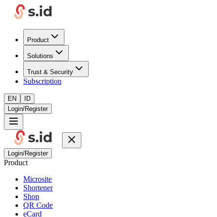
Product
Solutions
Trust & Security
Subscription
EN
ID
Login/Register
Login/Register
Product
Microsite
Shortener
Shop
QR Code
eCard