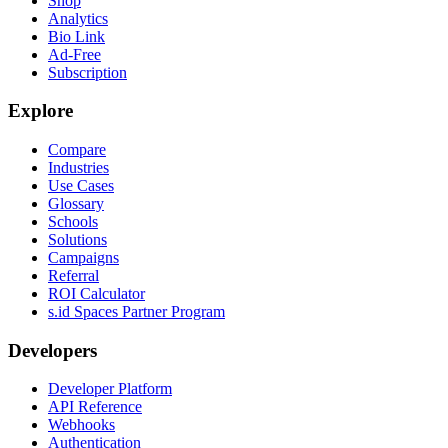
Shop
Analytics
Bio Link
Ad-Free
Subscription
Explore
Compare
Industries
Use Cases
Glossary
Schools
Solutions
Campaigns
Referral
ROI Calculator
s.id Spaces Partner Program
Developers
Developer Platform
API Reference
Webhooks
Authentication