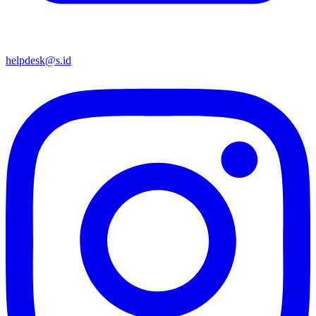
helpdesk@s.id