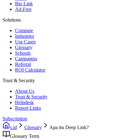
Bio Link
Ad-Free
Solutions
Compare
Industries
Use Cases
Glossary
Schools
Campaigns
Referral
ROI Calculator
Trust & Security
About Us
Trust & Security
Helpdesk
Report Links
Subscription
s.id
Glossary
Apa itu Deep Link?
Glossary Term