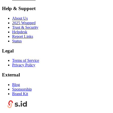
Help & Support
About Us
2025 Wrapped
Trust & Security
Helpdesk
Report Links
Status
Legal
Terms of Service
Privacy Policy
External
Blog
Sponsorship
Brand Kit