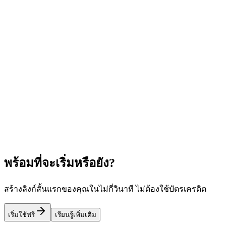
Spotify Link Shortener
ย่อลิงก์ Spotify สำหรับเพลง เพลย์ลิสต์ อัลบั้ม และพอดแคสต์
แชร์ URL สั้นที่สะอาดและติดตามได้ทุกที่ เหมาะสำหรับใส่ใน
bio Instagram
Learn more
เครื่องมือ Link in Bio ฟรีที่ดีที่สุด
เมนู QR Code สำหรับร้าน
อาหาร
การวิเคราะห์ลิงก์สำหรับนักการตลาดที่ขับเคลื่อนด้วย
ข้อมูล
พร้อมที่จะเริ่มหรือยัง?
สร้างลิงก์สั้นแรกของคุณในไม่กี่วินาที ไม่ต้องใช้บัตรเครดิต
เริ่มใช้ฟรี
เรียนรู้เพิ่มเติม