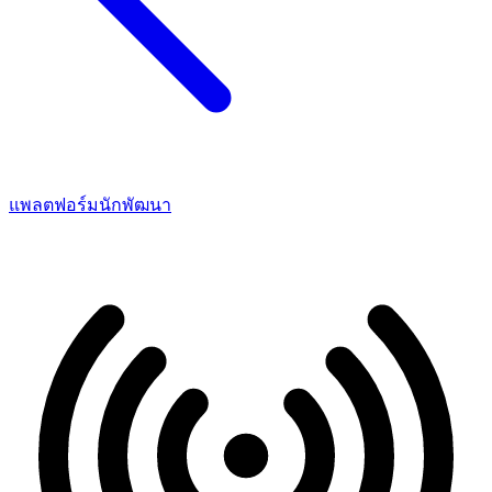
แพลตฟอร์มนักพัฒนา