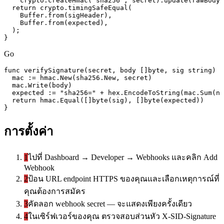
    crypto.createHmac('sha256', secret).update(rawBody)
  return crypto.timingSafeEqual(

    Buffer.from(sigHeader),

    Buffer.from(expected),

  );

}
Go
func verifySignature(secret, body []byte, sig string) b
  mac := hmac.New(sha256.New, secret)

  mac.Write(body)

  expected := "sha256=" + hex.EncodeToString(mac.Sum(ni
  return hmac.Equal([]byte(sig), []byte(expected))

}
การตั้งค่า
1
ไปที่ Dashboard → Developer → Webhooks และคลิก Add
Webhook
2
ป้อน URL endpoint HTTPS ของคุณและเลือกเหตุการณ์ที่
คุณต้องการสมัคร
3
คัดลอก webhook secret — จะแสดงเพียงครั้งเดียว
4
ในเซิร์ฟเวอร์ของคุณ ตรวจสอบส่วนหัว X-SID-Signature