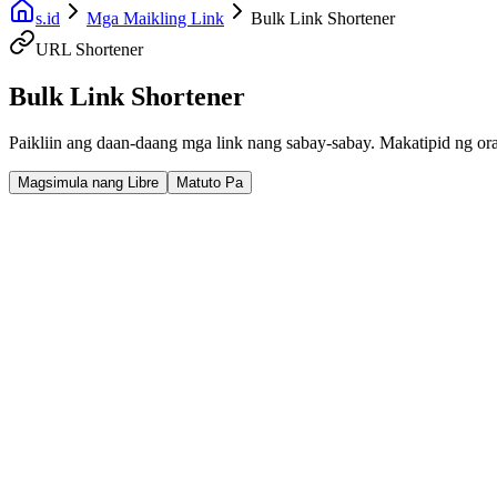
s.id
Mga Maikling Link
Bulk Link Shortener
URL Shortener
Bulk Link Shortener
Paikliin ang daan-daang mga link nang sabay-sabay. Makatipid ng o
Magsimula nang Libre
Matuto Pa
Fast Facts
Batch Processing
Makatipid ng Oras