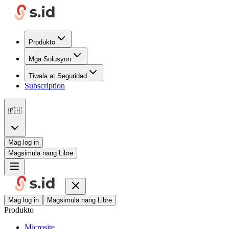
Produkto
Mga Solusyon
Tiwala at Seguridad
Subscription
🇵🇭
Mag log in
Magsimula nang Libre
Mag log in
Magsimula nang Libre
Produkto
Microsite