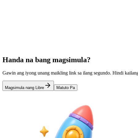
Mga Maikling Link para sa Mga Nagbebenta ng Shope
Paikliin ang iyong Shopee at Lazada product link nang libre. Ibahagi
Learn more
Ang Pinakamagandang Free Link in Bio Tool
QR Code Menus para sa
Handa na bang magsimula?
Gawin ang iyong unang maikling link sa ilang segundo. Hindi kailang
Magsimula nang Libre
Matuto Pa