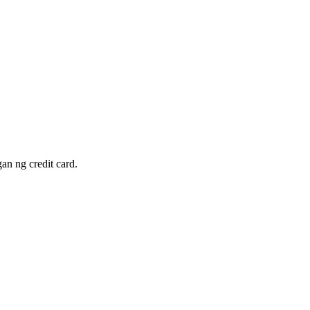
e at Lazada sa Pilipinas
 sa Facebook group, Viber, at TikTok. Subaybayan kung ilang click ang 
 Restaurants
Link Analytics para sa Data-Driven Marketers
an ng credit card.