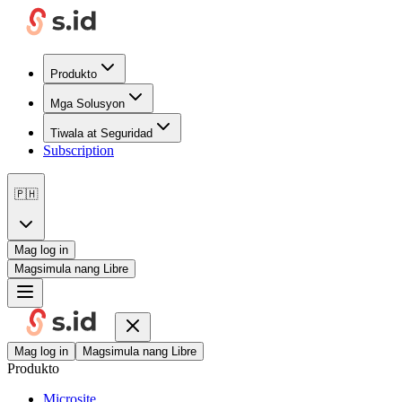
Produkto
Mga Solusyon
Tiwala at Seguridad
Subscription
🇵🇭
Mag log in
Magsimula nang Libre
Mag log in
Magsimula nang Libre
Produkto
Microsite