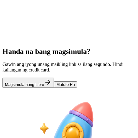
automatiko.
Learn more
URL Shortener para sa Instagram Bio
Ang Pinakamagandang Free
Link in Bio Tool
QR Code Menus para sa Restaurants
Handa na bang magsimula?
Gawin ang iyong unang maikling link sa ilang segundo. Hindi
kailangan ng credit card.
Magsimula nang Libre
Matuto Pa