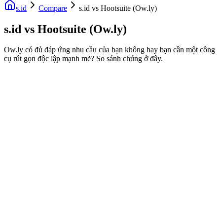
s.id
Compare
s.id vs Hootsuite (Ow.ly)
s.id vs Hootsuite (Ow.ly)
Ow.ly có đủ đáp ứng nhu cầu của bạn không hay bạn cần một công
cụ rút gọn độc lập mạnh mẽ? So sánh chúng ở đây.
Fast Facts
Công cụ chuyên dụng
Không có yêu cầu phụ trên mạng xã hội