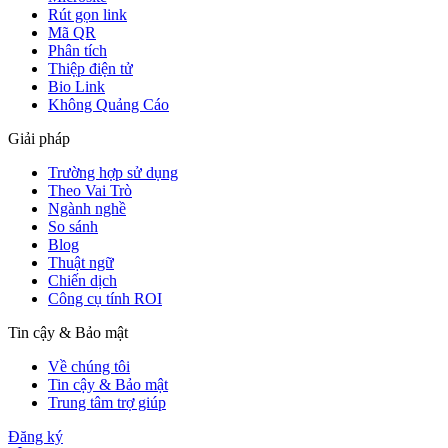
Rút gọn link
Mã QR
Phân tích
Thiệp điện tử
Bio Link
Không Quảng Cáo
Giải pháp
Trường hợp sử dụng
Theo Vai Trò
Ngành nghề
So sánh
Blog
Thuật ngữ
Chiến dịch
Công cụ tính ROI
Tin cậy & Bảo mật
Về chúng tôi
Tin cậy & Bảo mật
Trung tâm trợ giúp
Đăng ký