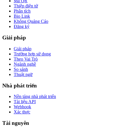
Mã QR
Thiệp điện tử
Phân tích
Bio Link
Không Quảng Cáo
Đăng ký
Giải pháp
Giải pháp
Trường hợp sử dụng
Theo Vai Trò
Ngành nghề
So sánh
Thuật ngữ
Nhà phát triển
Nền tảng nhà phát triển
Tài liệu API
Webhook
Xác thực
Tài nguyên