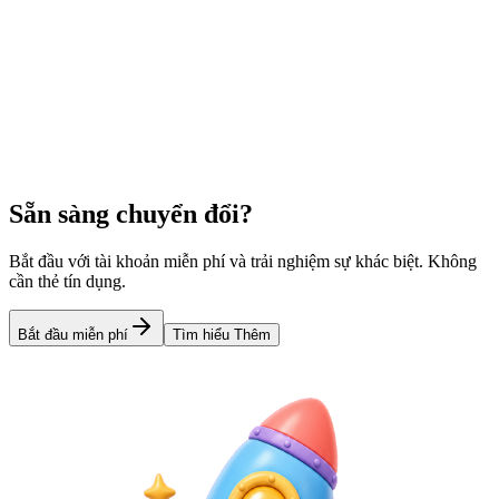
Learn more
So sánh
s.id vs TinyURL: Bạn nên sử dụng công cụ rút ngắn
URL nào?
So sánh các tính năng và khả năng của s.id và TinyURL. Tìm hiểu
xem công cụ rút ngắn URL nào mang lại giá trị tốt hơn cho nhu cầu
của bạn.
Learn more
Sẵn sàng chuyển đổi?
Bắt đầu với tài khoản miễn phí và trải nghiệm sự khác biệt. Không
cần thẻ tín dụng.
Bắt đầu miễn phí
Tìm hiểu Thêm