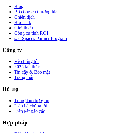
Blog
Bộ công cụ thương hiệu
Chiến dịch
Bio Link
Giới thiệu
Công cụ tính ROI
s.id Spaces Partner Program
Công ty
Về chúng tôi
2025 kết thúc
Tin cậy & Bảo mật
Trạng thái
Hỗ trợ
Trung tâm trợ giúp
Liên hệ chúng tôi
Liên kết báo cáo
Hợp pháp