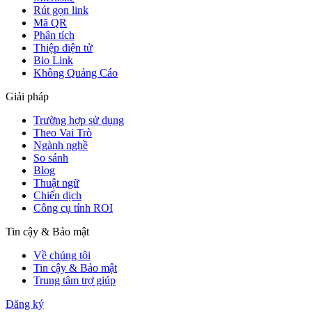
Rút gọn link
Mã QR
Phân tích
Thiệp điện tử
Bio Link
Không Quảng Cáo
Giải pháp
Trường hợp sử dụng
Theo Vai Trò
Ngành nghề
So sánh
Blog
Thuật ngữ
Chiến dịch
Công cụ tính ROI
Tin cậy & Bảo mật
Về chúng tôi
Tin cậy & Bảo mật
Trung tâm trợ giúp
Đăng ký