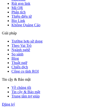
Rút gọn link
Mã QR
Phân tích
Thiệp điện tử
Bio Link
Không Quảng Cáo
Giải pháp
Trường hợp sử dụng
Theo Vai Trò
Ngành nghề
So sánh
Blog
Thuật ngữ
Chiến dịch
Công cụ tính ROI
Tin cậy & Bảo mật
Về chúng tôi
Tin cậy & Bảo mật
Trung tâm trợ giúp
Đăng ký