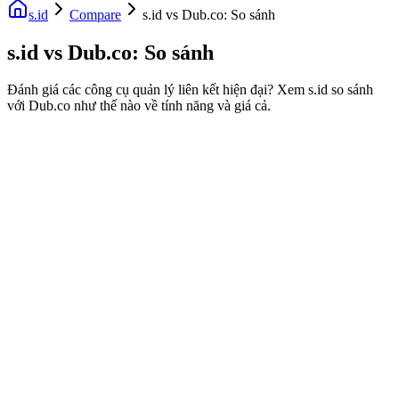
s.id
Compare
s.id vs Dub.co: So sánh
s.id vs Dub.co: So sánh
Đánh giá các công cụ quản lý liên kết hiện đại? Xem s.id so sánh
với Dub.co như thế nào về tính năng và giá cả.
Fast Facts
Thành lập
Tích hợp thêm