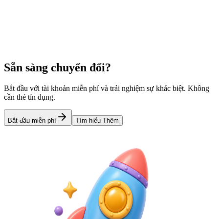
URL nào?
So sánh các tính năng và khả năng của s.id và TinyURL. Tìm hiểu
xem công cụ rút ngắn URL nào mang lại giá trị tốt hơn cho nhu cầu
của bạn.
Learn more
Sẵn sàng chuyển đổi?
Bắt đầu với tài khoản miễn phí và trải nghiệm sự khác biệt. Không
cần thẻ tín dụng.
Bắt đầu miễn phí
Tìm hiểu Thêm