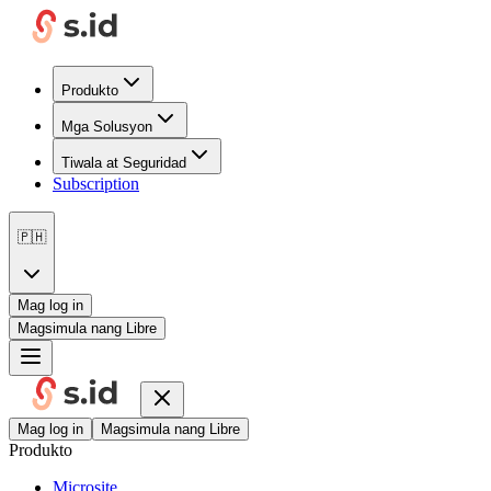
Produkto
Mga Solusyon
Tiwala at Seguridad
Subscription
🇵🇭
Mag log in
Magsimula nang Libre
Mag log in
Magsimula nang Libre
Produkto
Microsite