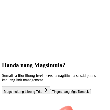
Gumawa ng magagandang landing pages nang hindi kailangan ng
coding.
Analytics
Subaybayan ang clicks, lokasyon, device, at iba pa sa real-time.
Mga Custom na Domain
Gamitin ang iyong sariling domain para sa fully branded short links.
Pagtutulungan ng Koponan
Makipagtulungan kasama ang iyong team sa shared campaigns.
Handa nang Magsimula?
Sumali sa libu-libong freelancers na nagtitiwala sa s.id para sa
kanilang link management.
Magsimula ng Libreng Trial
Tingnan ang Mga Tampok