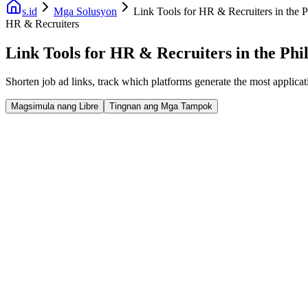
s.id
Mga Solusyon
Link Tools for HR & Recruiters in the P
HR & Recruiters
Link Tools for HR & Recruiters in the Phi
Shorten job ad links, track which platforms generate the most applica
Magsimula nang Libre
Tingnan ang Mga Tampok
Fast Facts
Mga Digital na Business Card
Pagsubaybay sa Link ng Trabaho