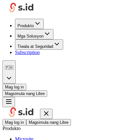
Produkto
Mga Solusyon
Tiwala at Seguridad
Subscription
🇵🇭
Mag log in
Magsimula nang Libre
Mag log in
Magsimula nang Libre
Produkto
Microsite