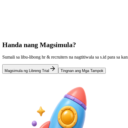
Mga Custom na Domain
Gamitin ang iyong sariling domain para sa fully branded short links.
Pagtutulungan ng Koponan
Makipagtulungan kasama ang iyong team sa shared campaigns.
Handa nang Magsimula?
Sumali sa libu-libong hr & recruiters na nagtitiwala sa s.id para sa k
Magsimula ng Libreng Trial
Tingnan ang Mga Tampok