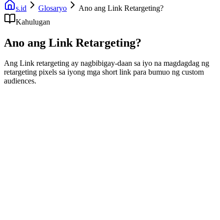
s.id
Glosaryo
Ano ang Link Retargeting?
Kahulugan
Ano ang Link Retargeting?
Ang Link retargeting ay nagbibigay-daan sa iyo na magdagdag ng
retargeting pixels sa iyong mga short link para bumuo ng custom
audiences.
Ang Link retargeting ay isang teknolohiya na nagbibigay-daan sa
iyong magdagdag ng retargeting pixels (tulad ng Facebook Pixel o
Google Ads tag) sa iyong mga short link.
Paano Ito Gumagana
Kapag may nag-click sa iyong short link, sila ay idadagdag sa iyong
retargeting audience, kahit na ang destination URL ay hindi iyong
sariling website.
Mga Benepisyo