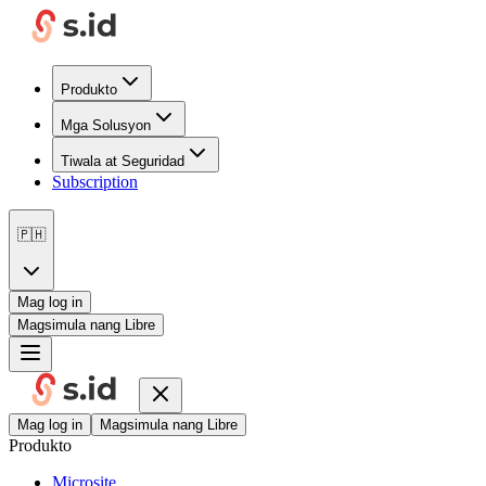
Produkto
Mga Solusyon
Tiwala at Seguridad
Subscription
🇵🇭
Mag log in
Magsimula nang Libre
Mag log in
Magsimula nang Libre
Produkto
Microsite