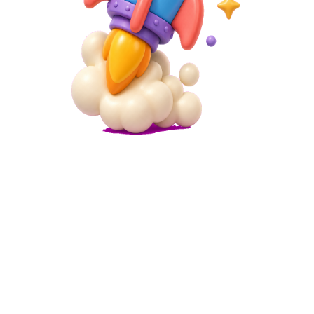
Microsite
Digital Business Card Maker
Gumawa at i-share ang iyong digital business card. Contactless, eco-f