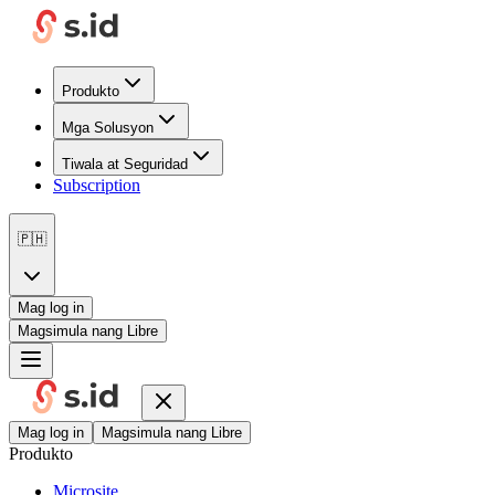
Produkto
Mga Solusyon
Tiwala at Seguridad
Subscription
🇵🇭
Mag log in
Magsimula nang Libre
Mag log in
Magsimula nang Libre
Produkto
Microsite