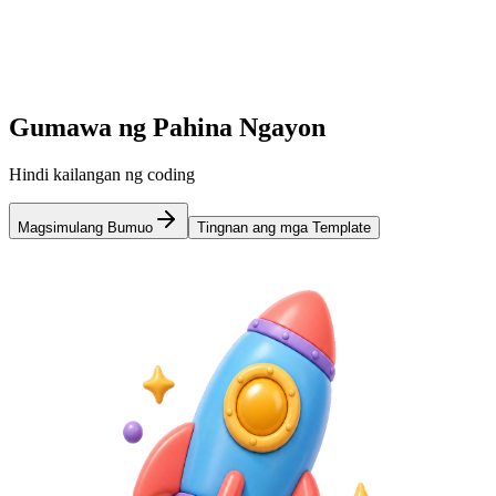
3
Ibahagi
Ibahagi ang iyong bio link kahit saan.
Gumawa ng Pahina Ngayon
Hindi kailangan ng coding
Magsimulang Bumuo
Tingnan ang mga Template