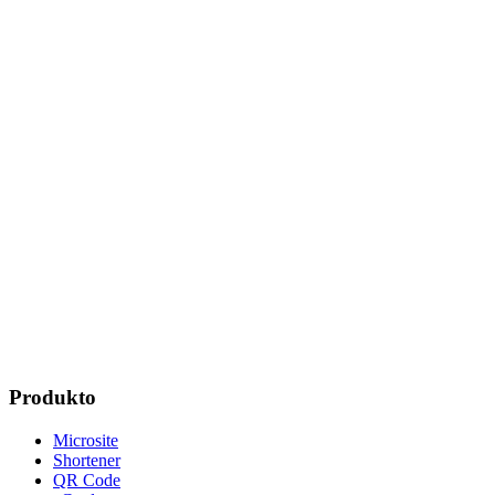
Learn more
Microsite
Libreng Isang Pahina na Tagabuo ng Website
Bumuo ng simple one-page website para sa iyong business o project. Ma
Learn more
Microsite
Gumawa ng Mini Website
Bumuo ng mini website para sa iyong social media bio. Higit pa sa lin
Learn more
URL Shortener para sa Instagram Bio
QR Code Menus para sa Restau
Produkto
Microsite
Shortener
QR Code