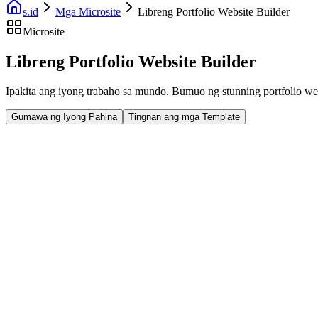
s.id
Mga Microsite
Libreng Portfolio Website Builder
Microsite
Libreng Portfolio Website Builder
Ipakita ang iyong trabaho sa mundo. Bumuo ng stunning portfolio webs
Gumawa ng Iyong Pahina
Tingnan ang mga Template
Fast Facts
I-showcase ang Gawa
Custom na Domain