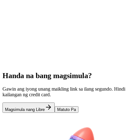
Email Marketing Link Analytics
I-track ang clicks sa loob ng iyong emails. Sukatin ang CTR at
engagement para sa newsletters at promo emails.
Learn more
URL Shortener para sa Instagram Bio
Ang Pinakamagandang Free
Link in Bio Tool
QR Code Menus para sa Restaurants
Handa na bang magsimula?
Gawin ang iyong unang maikling link sa ilang segundo. Hindi
kailangan ng credit card.
Magsimula nang Libre
Matuto Pa