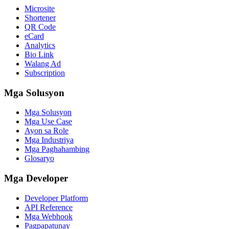
Microsite
Shortener
QR Code
eCard
Analytics
Bio Link
Walang Ad
Subscription
Mga Solusyon
Mga Solusyon
Mga Use Case
Ayon sa Role
Mga Industriya
Mga Paghahambing
Glosaryo
Mga Developer
Developer Platform
API Reference
Mga Webhook
Pagpapatunay