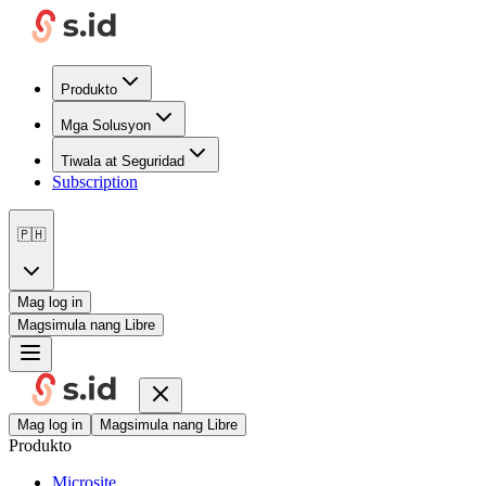
Produkto
Mga Solusyon
Tiwala at Seguridad
Subscription
🇵🇭
Mag log in
Magsimula nang Libre
Mag log in
Magsimula nang Libre
Produkto
Microsite