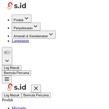
Produk
Penyelesaian
Amanah & Keselamatan
Langganan
🇲🇾
Log Masuk
Bermula Percuma
Log Masuk
Bermula Percuma
Produk
Microsite