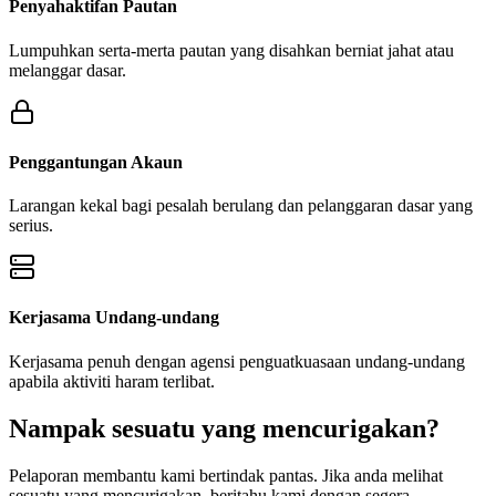
Penyahaktifan Pautan
Lumpuhkan serta-merta pautan yang disahkan berniat jahat atau
melanggar dasar.
Penggantungan Akaun
Larangan kekal bagi pesalah berulang dan pelanggaran dasar yang
serius.
Kerjasama Undang-undang
Kerjasama penuh dengan agensi penguatkuasaan undang-undang
apabila aktiviti haram terlibat.
Nampak sesuatu yang mencurigakan?
Pelaporan membantu kami bertindak pantas. Jika anda melihat
sesuatu yang mencurigakan, beritahu kami dengan segera.