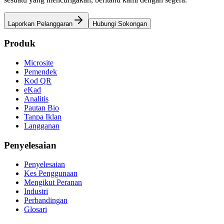
Laporkan Pelanggaran
Hubungi Sokongan
Produk
Microsite
Pemendek
Kod QR
eKad
Analitis
Pautan Bio
Tanpa Iklan
Langganan
Penyelesaian
Penyelesaian
Kes Penggunaan
Mengikut Peranan
Industri
Perbandingan
Glosari