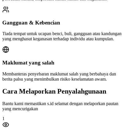
Gangguan & Kebencian
Tiada tempat untuk ucapan benci, buli, gangguan atau kandungan
yang menghasut keganasan terhadap individu atau kumpulan.
Maklumat yang salah
Membanteras penyebaran maklumat salah yang berbahaya dan
berita palsu yang menimbulkan risiko keselamatan awam.
Cara Melaporkan Penyalahgunaan
Bantu kami memastikan s.id selamat dengan melaporkan pautan
yang mencurigakan
1