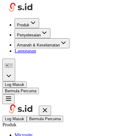
Produk
Penyelesaian
Amanah & Keselamatan
Langganan
🇲🇾
Log Masuk
Bermula Percuma
Log Masuk
Bermula Percuma
Produk
Microsite