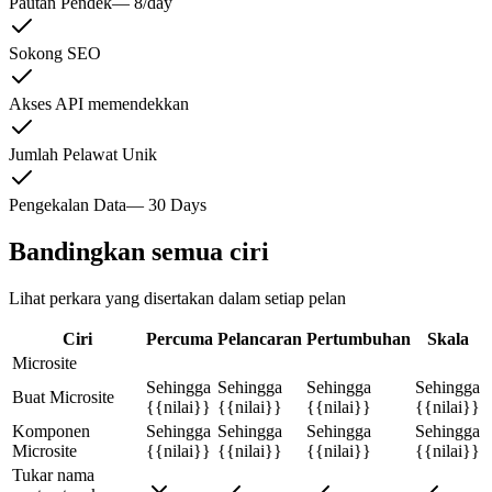
Pautan Pendek
—
8/day
Sokong SEO
Akses API memendekkan
Jumlah Pelawat Unik
Pengekalan Data
—
30 Days
Bandingkan semua ciri
Lihat perkara yang disertakan dalam setiap pelan
Ciri
Percuma
Pelancaran
Pertumbuhan
Skala
Microsite
Sehingga
Sehingga
Sehingga
Sehingga
Buat Microsite
{{nilai}}
{{nilai}}
{{nilai}}
{{nilai}}
Komponen
Sehingga
Sehingga
Sehingga
Sehingga
Microsite
{{nilai}}
{{nilai}}
{{nilai}}
{{nilai}}
Tukar nama