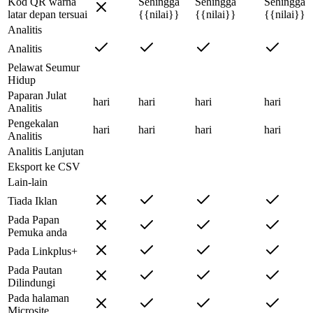
Kod QR warna
Sehingga
Sehingga
Sehingga
latar depan tersuai
{{nilai}}
{{nilai}}
{{nilai}}
Analitis
Analitis
Pelawat Seumur
Hidup
Paparan Julat
hari
hari
hari
hari
Analitis
Pengekalan
hari
hari
hari
hari
Analitis
Analitis Lanjutan
Eksport ke CSV
Lain-lain
Tiada Iklan
Pada Papan
Pemuka anda
Pada Linkplus+
Pada Pautan
Dilindungi
Pada halaman
Microsite