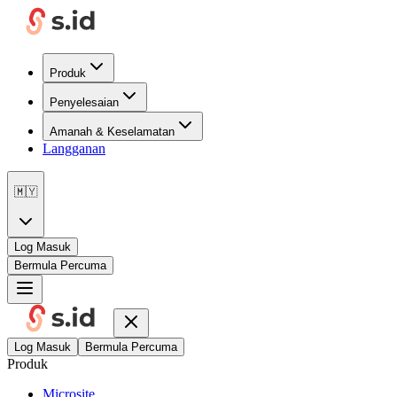
Produk
Penyelesaian
Amanah & Keselamatan
Langganan
🇲🇾
Log Masuk
Bermula Percuma
Log Masuk
Bermula Percuma
Produk
Microsite