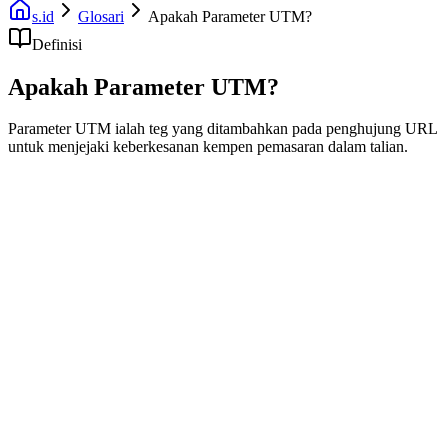
s.id
Glosari
Apakah Parameter UTM?
Definisi
Apakah Parameter UTM?
Parameter UTM ialah teg yang ditambahkan pada penghujung URL
untuk menjejaki keberkesanan kempen pemasaran dalam talian.
Parameter Modul Penjejakan Urchin (UTM) ialah teg mudah yang
anda tambahkan pada URL untuk menjejak prestasi kempen.
5 Tag UTM
1.
utm_source
: Dari mana trafik datang (cth., facebook, google). 2.
utm_medium
: Cara trafik tiba (cth., cpc, e-mel). 3.
utm_campaign
:
Nama kempen khusus. 4.
utm_term
: Kata kunci carian (pilihan). 5.
utm_content
: Kandungan iklan khusus (pilihan).
Mengapa Menggunakannya?