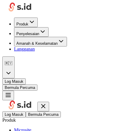
Produk
Penyelesaian
Amanah & Keselamatan
Langganan
🇲🇾
Log Masuk
Bermula Percuma
Log Masuk
Bermula Percuma
Produk
Microsite