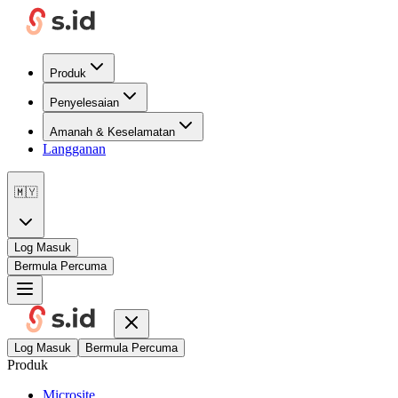
Produk
Penyelesaian
Amanah & Keselamatan
Langganan
🇲🇾
Log Masuk
Bermula Percuma
Log Masuk
Bermula Percuma
Produk
Microsite