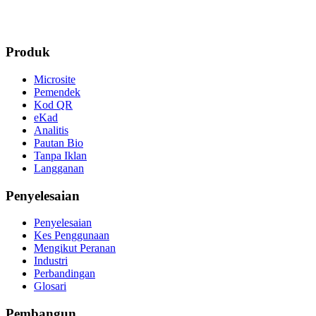
Pemendek URL untuk Bio Instagram
Menu Kod QR untuk
Restoran
Pautkan Analitis untuk Pemasar Terdorong Data
Produk
Microsite
Pemendek
Kod QR
eKad
Analitis
Pautan Bio
Tanpa Iklan
Langganan
Penyelesaian
Penyelesaian
Kes Penggunaan
Mengikut Peranan
Industri
Perbandingan
Glosari
Pembangun