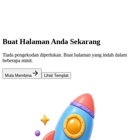
Tambahkan pautan, imej, video dan banyak lagi
3
Terbitkan & Kongsi
Dapatkan pautan pendek dan kongsi di mana-mana sahaja
Buat Halaman Anda Sekarang
Tiada pengekodan diperlukan. Buat halaman yang indah dalam
beberapa minit.
Mula Membina
Lihat Templat