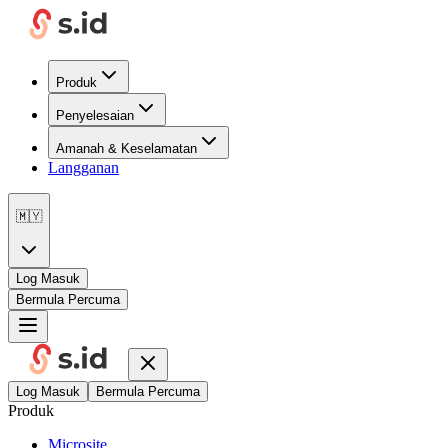
Produk
Penyelesaian
Amanah & Keselamatan
Langganan
🇲🇾
Log Masuk
Bermula Percuma
Log Masuk
Bermula Percuma
Produk
Microsite