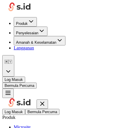
Produk
Penyelesaian
Amanah & Keselamatan
Langganan
🇲🇾
Log Masuk
Bermula Percuma
Log Masuk
Bermula Percuma
Produk
Microsite