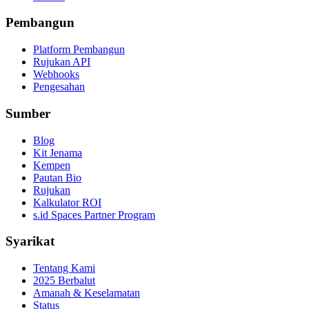
Pembangun
Platform Pembangun
Rujukan API
Webhooks
Pengesahan
Sumber
Blog
Kit Jenama
Kempen
Pautan Bio
Rujukan
Kalkulator ROI
s.id Spaces Partner Program
Syarikat
Tentang Kami
2025 Berbalut
Amanah & Keselamatan
Status