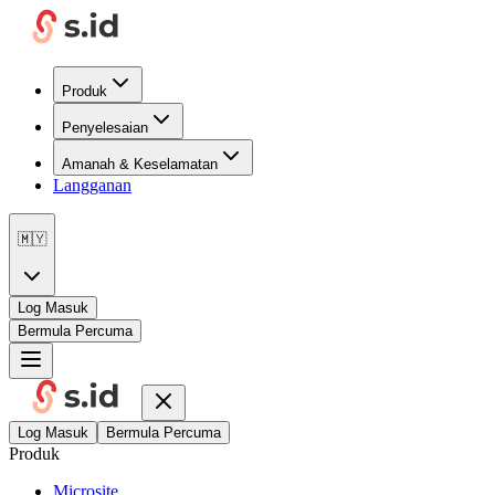
Produk
Penyelesaian
Amanah & Keselamatan
Langganan
🇲🇾
Log Masuk
Bermula Percuma
Log Masuk
Bermula Percuma
Produk
Microsite