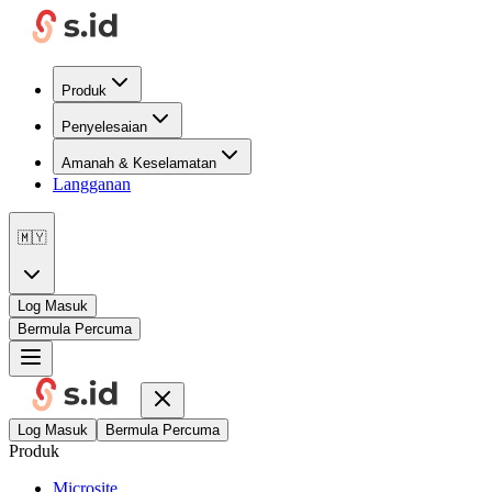
Produk
Penyelesaian
Amanah & Keselamatan
Langganan
🇲🇾
Log Masuk
Bermula Percuma
Log Masuk
Bermula Percuma
Produk
Microsite