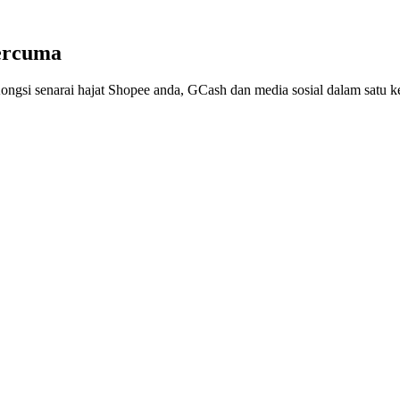
ercuma
ngsi senarai hajat Shopee anda, GCash dan media sosial dalam satu ke
Lazada anda.