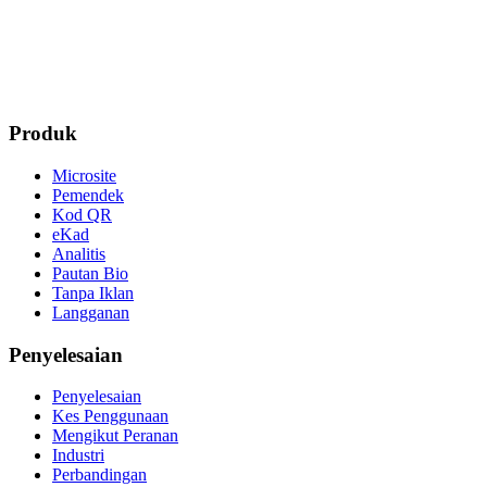
Cipta Kod QR Pasko Percuma
Produk
Microsite
Pemendek
Kod QR
eKad
Analitis
Pautan Bio
Tanpa Iklan
Langganan
Penyelesaian
Penyelesaian
Kes Penggunaan
Mengikut Peranan
Industri
Perbandingan