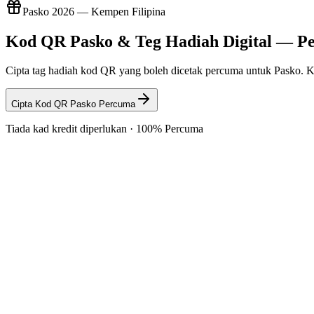
Pasko 2026 — Kempen Filipina
Kod QR Pasko & Teg Hadiah Digital — P
Cipta tag hadiah kod QR yang boleh dicetak percuma untuk Pasko. Ko
Cipta Kod QR Pasko Percuma
Tiada kad kredit diperlukan · 100% Percuma
🎁
Teg QR Senarai Hajat
Cetak teg hadiah kod QR yang memaut ke senarai hajat Shopee atau 
💸