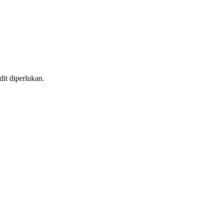
Alat Bio
Menu Kod QR untuk Restoran
it diperlukan.