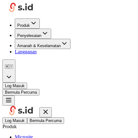
Produk
Penyelesaian
Amanah & Keselamatan
Langganan
🇲🇾
Log Masuk
Bermula Percuma
Log Masuk
Bermula Percuma
Produk
Microsite