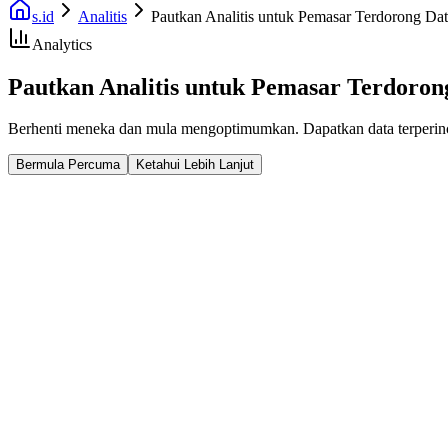
s.id
Analitis
Pautkan Analitis untuk Pemasar Terdorong Da
Analytics
Pautkan Analitis untuk Pemasar Terdoron
Berhenti meneka dan mula mengoptimumkan. Dapatkan data terperinci
Bermula Percuma
Ketahui Lebih Lanjut
Fast Facts
Penjejakan Klik masa nyata
Data Geografi