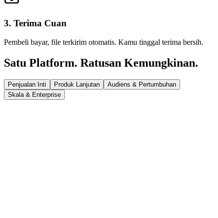
3. Terima Cuan
Pembeli bayar, file terkirim otomatis. Kamu tinggal terima bersih.
Satu Platform. Ratusan Kemungkinan.
Penjualan Inti
Produk Lanjutan
Audiens & Pertumbuhan
Skala & Enterprise
Pantau Pendapatan & Trafik
Lihat berapa cuan yang masuk dan dari mana pembeli datang. Data
real-time.
Live Traffic
Pro