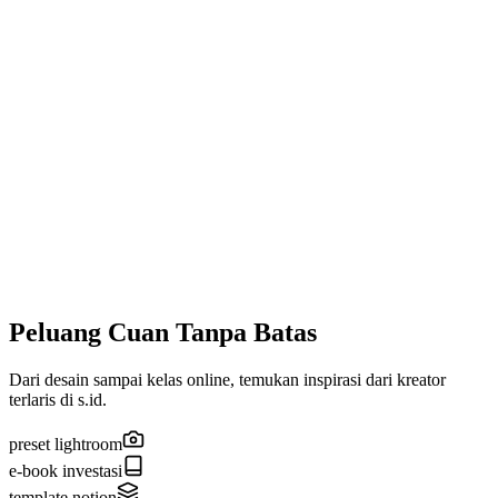
Sistem Pasukan Reseller
Pengiriman Produk Multi-format
Sistem Newsletter Audiens
Pemulihan Keranjang Terabaikan
Sedang dalam pengembangan
Integrasi Jadwal Konsultasi
Developer API Publik (OAuth)
Peluang Cuan Tanpa Batas
Dari desain sampai kelas online, temukan inspirasi dari kreator
terlaris di s.id.
preset lightroom
e-book investasi
template notion