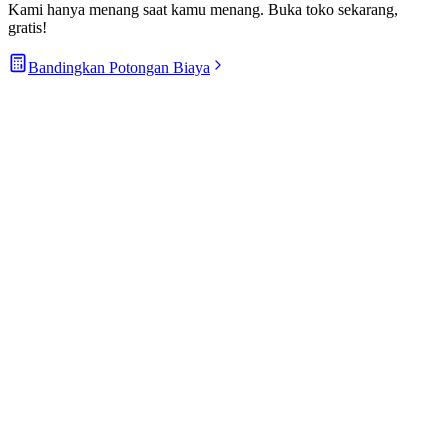
Kami hanya menang saat kamu menang. Buka toko sekarang,
gratis!
Bandingkan Potongan Biaya
Cloud Storage 150 MB · 3 file · maks 50MB/file
Dashboard Analytics Standard
Terintegrasi QRIS & E-Wallet
Cloud Storage 5GB · 200 file · maks 200MB/file
Dashboard Analytics Advanced