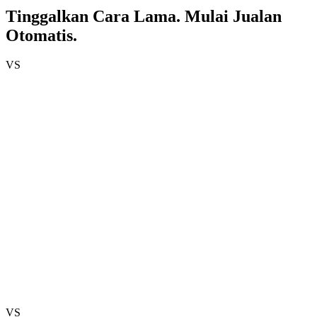
Tinggalkan Cara Lama. Mulai Jualan
Otomatis.
VS
ang link GDrive di bio? Gampang bocor.
beli DM nanya harga? Bikin capek balas.
us cek mutasi rekening manual? Buang waktu.
im file satu-satu lewat WhatsApp? Ribet!
VS