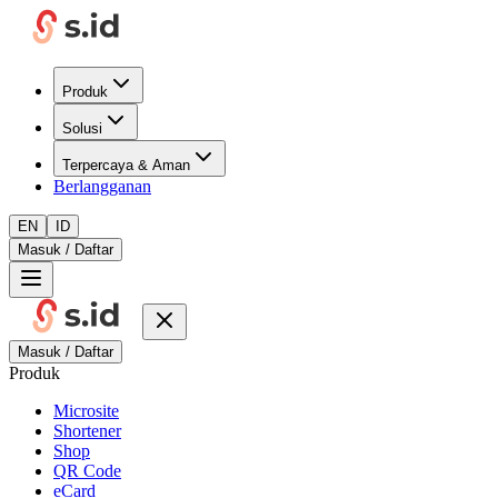
Produk
Solusi
Terpercaya & Aman
Berlangganan
EN
ID
Masuk / Daftar
Masuk / Daftar
Produk
Microsite
Shortener
Shop
QR Code
eCard