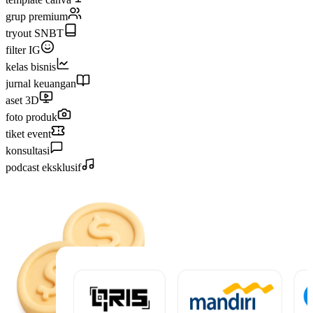
grup premium
tryout SNBT
filter IG
kelas bisnis
jurnal keuangan
aset 3D
foto produk
tiket event
konsultasi
podcast eksklusif