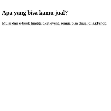
Fitur Reseller & Anti-Pembajakan
Prioritas Customer Support
Apa yang bisa kamu jual?
Mulai dari e-book hingga tiket event, semua bisa dijual di s.id/shop.
E-book & Modul Belajar
Jual modul CPNS, UTBK, novel digital, atau buku resep masakan.
Setiap PDF otomatis diwatermark nama pembeli — kalau bocor,
langsung ketahuan.
Akses Komunitas Premium