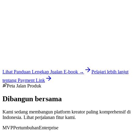
Payment Link & Donasi
Terima donasi atau pembayaran nominal bebas langsung tanpa perlu
file produk. Bagikan satu link, atur batas pemakaian dan tanggal
kedaluwarsa, lalu langsung terima pembayaran.
VIP PASS
Lihat Panduan Lengkap Jualan E-book →
Pelajari lebih lanjut
tentang Payment Link
Peta Jalan Produk
Dibangun bersama
Kami sedang membangun platform kreator paling komprehensif di
Indonesia. Lihat perjalanan fitur kami.
MVP
Pertumbuhan
Enterprise