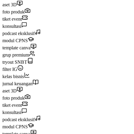
aset 3D
foto produk
tiket event
konsultasi
podcast eksklusif
modul CPNS
template canva
grup premium
tryout SNBT
filter IG
kelas bisnis
jurnal keuangan
aset 3D
foto produk
tiket event
konsultasi
podcast eksklusif
modul CPNS
template canva