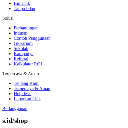
Bio Link
Tanpa Iklan
Solusi
Perbandingan
Industri
Contoh Penggunaan
Glosarium
Sekolah
Kampanye
Referral
Kalkulator ROI
Terpercaya & Aman
Tentang Kami
Terpercaya & Aman
Helpdesk
Laporkan Link
Berlangganan
s
.id/shop