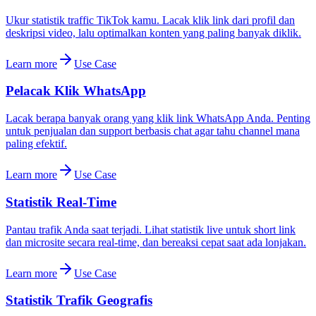
Ukur statistik traffic TikTok kamu. Lacak klik link dari profil dan
deskripsi video, lalu optimalkan konten yang paling banyak diklik.
Learn more
Use Case
Pelacak Klik WhatsApp
Lacak berapa banyak orang yang klik link WhatsApp Anda. Penting
untuk penjualan dan support berbasis chat agar tahu channel mana
paling efektif.
Learn more
Use Case
Statistik Real-Time
Pantau trafik Anda saat terjadi. Lihat statistik live untuk short link
dan microsite secara real-time, dan bereaksi cepat saat ada lonjakan.
Learn more
Use Case
Statistik Trafik Geografis