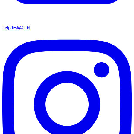
helpdesk@s.id