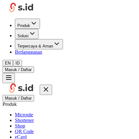
Produk
Solusi
Terpercaya & Aman
Berlangganan
EN
ID
Masuk / Daftar
Masuk / Daftar
Produk
Microsite
Shortener
Shop
QR Code
eCard