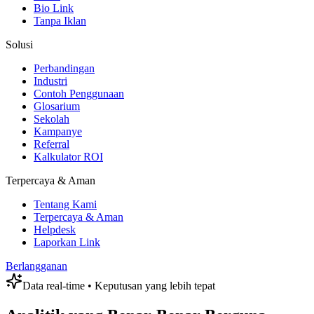
Bio Link
Tanpa Iklan
Solusi
Perbandingan
Industri
Contoh Penggunaan
Glosarium
Sekolah
Kampanye
Referral
Kalkulator ROI
Terpercaya & Aman
Tentang Kami
Terpercaya & Aman
Helpdesk
Laporkan Link
Berlangganan
Data real-time • Keputusan yang lebih tepat