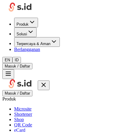
Produk
Solusi
Terpercaya & Aman
Berlangganan
EN
ID
Masuk / Daftar
Masuk / Daftar
Produk
Microsite
Shortener
Shop
QR Code
eCard