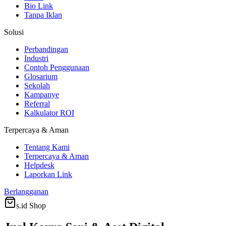
Bio Link
Tanpa Iklan
Solusi
Perbandingan
Industri
Contoh Penggunaan
Glosarium
Sekolah
Kampanye
Referral
Kalkulator ROI
Terpercaya & Aman
Tentang Kami
Terpercaya & Aman
Helpdesk
Laporkan Link
Berlangganan
s.id
Shop