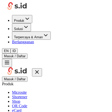
Produk
Solusi
Terpercaya & Aman
Berlangganan
EN
ID
Masuk / Daftar
Masuk / Daftar
Produk
Microsite
Shortener
Shop
QR Code
eCard