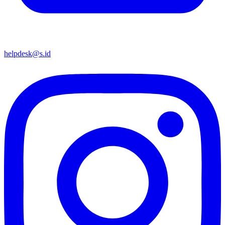
helpdesk@s.id