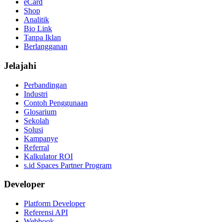
eCard
Shop
Analitik
Bio Link
Tanpa Iklan
Berlangganan
Jelajahi
Perbandingan
Industri
Contoh Penggunaan
Glosarium
Sekolah
Solusi
Kampanye
Referral
Kalkulator ROI
s.id Spaces Partner Program
Developer
Platform Developer
Referensi API
Webhook