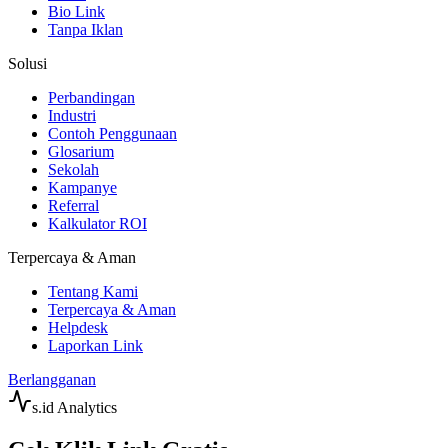
Bio Link
Tanpa Iklan
Solusi
Perbandingan
Industri
Contoh Penggunaan
Glosarium
Sekolah
Kampanye
Referral
Kalkulator ROI
Terpercaya & Aman
Tentang Kami
Terpercaya & Aman
Helpdesk
Laporkan Link
Berlangganan
s.id
Analytics