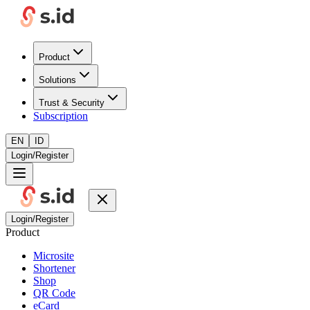
Product
Solutions
Trust & Security
Subscription
EN
ID
Login/Register
Login/Register
Product
Microsite
Shortener
Shop
QR Code
eCard