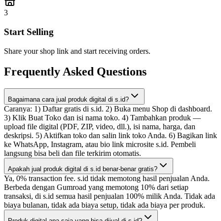
3
Start Selling
Share your shop link and start receiving orders.
Frequently Asked Questions
Bagaimana cara jual produk digital di s.id?
Caranya: 1) Daftar gratis di s.id. 2) Buka menu Shop di dashboard.
3) Klik Buat Toko dan isi nama toko. 4) Tambahkan produk —
upload file digital (PDF, ZIP, video, dll.), isi nama, harga, dan
deskripsi. 5) Aktifkan toko dan salin link toko Anda. 6) Bagikan link
ke WhatsApp, Instagram, atau bio link microsite s.id. Pembeli
langsung bisa beli dan file terkirim otomatis.
Apakah jual produk digital di s.id benar-benar gratis?
Ya, 0% transaction fee. s.id tidak memotong hasil penjualan Anda.
Berbeda dengan Gumroad yang memotong 10% dari setiap
transaksi, di s.id semua hasil penjualan 100% milik Anda. Tidak ada
biaya bulanan, tidak ada biaya setup, tidak ada biaya per produk.
Produk digital apa saja yang bisa dijual di s.id?