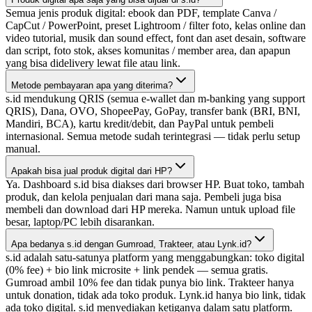
Semua jenis produk digital: ebook dan PDF, template Canva /
CapCut / PowerPoint, preset Lightroom / filter foto, kelas online dan
video tutorial, musik dan sound effect, font dan aset desain, software
dan script, foto stok, akses komunitas / member area, dan apapun
yang bisa didelivery lewat file atau link.
Metode pembayaran apa yang diterima?
s.id mendukung QRIS (semua e-wallet dan m-banking yang support
QRIS), Dana, OVO, ShopeePay, GoPay, transfer bank (BRI, BNI,
Mandiri, BCA), kartu kredit/debit, dan PayPal untuk pembeli
internasional. Semua metode sudah terintegrasi — tidak perlu setup
manual.
Apakah bisa jual produk digital dari HP?
Ya. Dashboard s.id bisa diakses dari browser HP. Buat toko, tambah
produk, dan kelola penjualan dari mana saja. Pembeli juga bisa
membeli dan download dari HP mereka. Namun untuk upload file
besar, laptop/PC lebih disarankan.
Apa bedanya s.id dengan Gumroad, Trakteer, atau Lynk.id?
s.id adalah satu-satunya platform yang menggabungkan: toko digital
(0% fee) + bio link microsite + link pendek — semua gratis.
Gumroad ambil 10% fee dan tidak punya bio link. Trakteer hanya
untuk donation, tidak ada toko produk. Lynk.id hanya bio link, tidak
ada toko digital. s.id menyediakan ketiganya dalam satu platform.