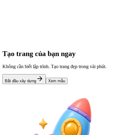
Thêm nội dung
Thêm liên kết, hình ảnh, video và hơn thế nữa
3
Xuất bản & Chia sẻ
Nhận liên kết rút gọn và chia sẻ khắp nơi
Tạo trang của bạn ngay
Không cần biết lập trình. Tạo trang đẹp trong vài phút.
Bắt đầu xây dựng
Xem mẫu