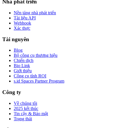
Nhà phát triển
Nền tảng nhà phát triển
Tài liệu API
Webhook
Xác thực
Tài nguyên
Blog
Bộ công cụ thương hiệu
Chiến dịch
Bio Link
Giới thiệu
Công cụ tính ROI
s.id Spaces Partner Program
Công ty
Về chúng tôi
2025 kết thúc
Tin cậy & Bảo mật
Trạng thái