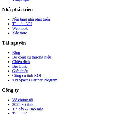
Nhà phát triển
Nền tảng nhà phát triển
Tài liệu API
Webhook
Xác thực
Tài nguyên
Blog
Bộ công cụ thương hiệu
Chiến dịch
Bio Link
Giới thiệu
Công cụ tính ROI
s.id Spaces Partner Program
Công ty
Về chúng tôi
2025 kết thúc
Tin cậy & Bảo mật
Trạng thái