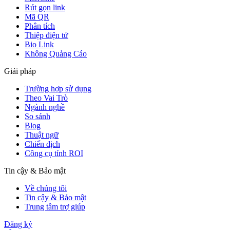
Rút gọn link
Mã QR
Phân tích
Thiệp điện tử
Bio Link
Không Quảng Cáo
Giải pháp
Trường hợp sử dụng
Theo Vai Trò
Ngành nghề
So sánh
Blog
Thuật ngữ
Chiến dịch
Công cụ tính ROI
Tin cậy & Bảo mật
Về chúng tôi
Tin cậy & Bảo mật
Trung tâm trợ giúp
Đăng ký