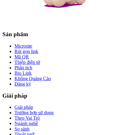
Sản phẩm
Microsite
Rút gọn link
Mã QR
Thiệp điện tử
Phân tích
Bio Link
Không Quảng Cáo
Đăng ký
Giải pháp
Giải pháp
Trường hợp sử dụng
Theo Vai Trò
Ngành nghề
So sánh
Thuật ngữ