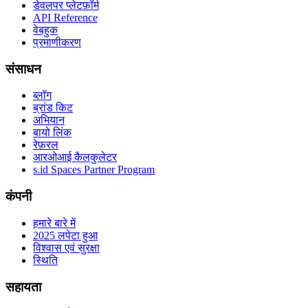
डेवलपर प्लेटफ़ॉर्म
API Reference
वेबहुक
प्रमाणीकरण
संसाधन
ब्लॉग
ब्रांड किट
अभियान
बायो लिंक
रेफ़रल
आरओआई कैलकुलेटर
s.id Spaces Partner Program
कंपनी
हमारे बारे में
2025 लपेटा हुआ
विश्वास एवं सुरक्षा
स्थिति
सहायता