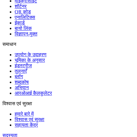
माइक्रोसाइट
शॉर्टनर
QR कोड
एनालिटिक्स
ईकार्ड
बायो लिंक
विज्ञापन-मुक्त
समाधान
उपयोग के उदाहरण
भूमिका के अनुसार
इंडस्ट्रीज
तुलनाएँ
ब्लॉग
शब्दकोष
अभियान
आरओआई कैलकुलेटर
विश्वास एवं सुरक्षा
हमारे बारे में
विश्वास एवं सुरक्षा
सहायता केंद्र
सदस्यता