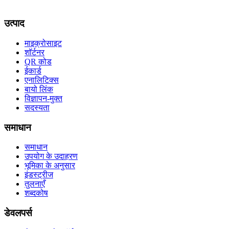
उत्पाद
माइक्रोसाइट
शॉर्टनर
QR कोड
ईकार्ड
एनालिटिक्स
बायो लिंक
विज्ञापन-मुक्त
सदस्यता
समाधान
समाधान
उपयोग के उदाहरण
भूमिका के अनुसार
इंडस्ट्रीज
तुलनाएँ
शब्दकोष
डेवलपर्स