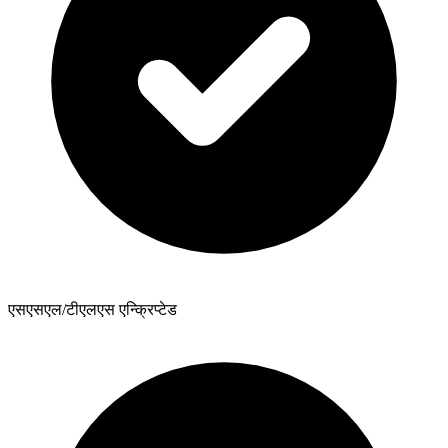
एसएसएल/टीएलएस एन्क्रिप्टेड