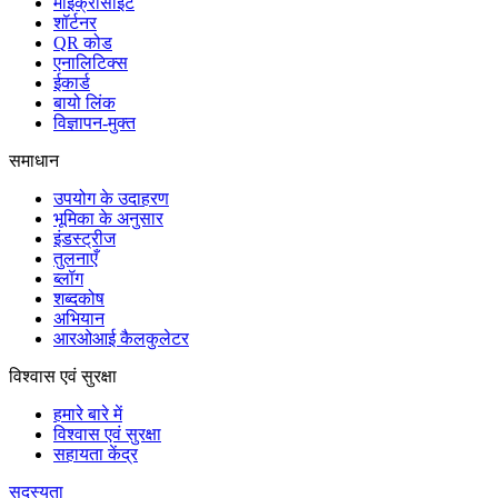
माइक्रोसाइट
शॉर्टनर
QR कोड
एनालिटिक्स
ईकार्ड
बायो लिंक
विज्ञापन-मुक्त
समाधान
उपयोग के उदाहरण
भूमिका के अनुसार
इंडस्ट्रीज
तुलनाएँ
ब्लॉग
शब्दकोष
अभियान
आरओआई कैलकुलेटर
विश्वास एवं सुरक्षा
हमारे बारे में
विश्वास एवं सुरक्षा
सहायता केंद्र
सदस्यता