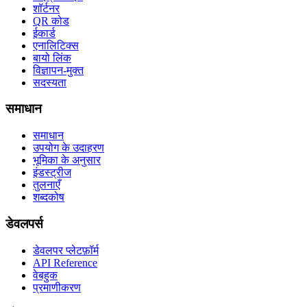
शॉर्टनर
QR कोड
ईकार्ड
एनालिटिक्स
बायो लिंक
विज्ञापन-मुक्त
सदस्यता
समाधान
समाधान
उपयोग के उदाहरण
भूमिका के अनुसार
इंडस्ट्रीज
तुलनाएँ
शब्दकोष
डेवलपर्स
डेवलपर प्लेटफ़ॉर्म
API Reference
वेबहुक
प्रमाणीकरण