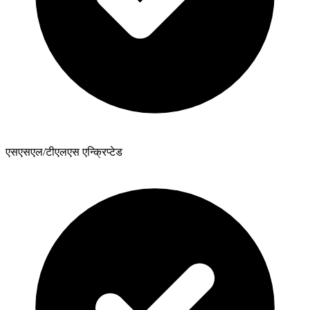
एसएसएल/टीएलएस एन्क्रिप्टेड