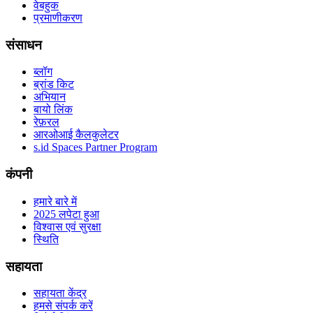
वेबहुक
प्रमाणीकरण
संसाधन
ब्लॉग
ब्रांड किट
अभियान
बायो लिंक
रेफ़रल
आरओआई कैलकुलेटर
s.id Spaces Partner Program
कंपनी
हमारे बारे में
2025 लपेटा हुआ
विश्वास एवं सुरक्षा
स्थिति
सहायता
सहायता केंद्र
हमसे संपर्क करें