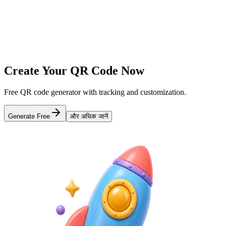
Add your logo, colors, and style
3
Download & Track
Get your QR code and track scans
Create Your QR Code Now
Free QR code generator with tracking and customization.
Generate Free
और अधिक जानें