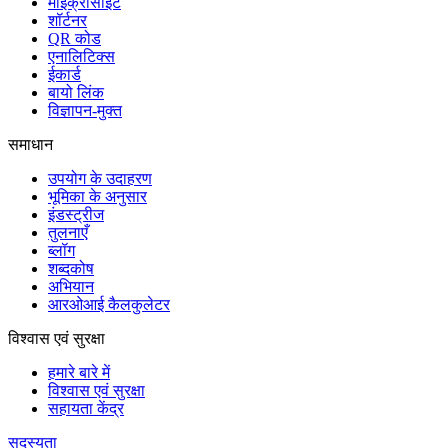
माइक्रोसाइट
शॉर्टनर
QR कोड
एनालिटिक्स
ईकार्ड
बायो लिंक
विज्ञापन-मुक्त
समाधान
उपयोग के उदाहरण
भूमिका के अनुसार
इंडस्ट्रीज
तुलनाएँ
ब्लॉग
शब्दकोष
अभियान
आरओआई कैलकुलेटर
विश्वास एवं सुरक्षा
हमारे बारे में
विश्वास एवं सुरक्षा
सहायता केंद्र
सदस्यता