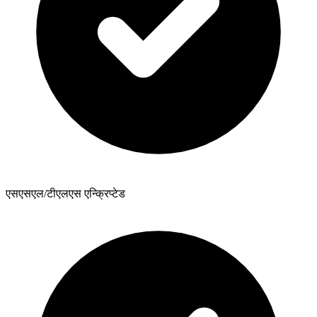
एसएसएल/टीएलएस एन्क्रिप्टेड