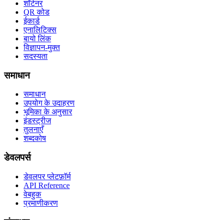
शॉर्टनर
QR कोड
ईकार्ड
एनालिटिक्स
बायो लिंक
विज्ञापन-मुक्त
सदस्यता
समाधान
समाधान
उपयोग के उदाहरण
भूमिका के अनुसार
इंडस्ट्रीज
तुलनाएँ
शब्दकोष
डेवलपर्स
डेवलपर प्लेटफ़ॉर्म
API Reference
वेबहुक
प्रमाणीकरण