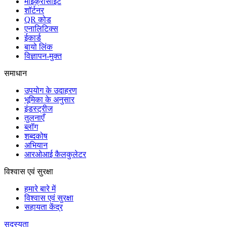
माइक्रोसाइट
शॉर्टनर
QR कोड
एनालिटिक्स
ईकार्ड
बायो लिंक
विज्ञापन-मुक्त
समाधान
उपयोग के उदाहरण
भूमिका के अनुसार
इंडस्ट्रीज
तुलनाएँ
ब्लॉग
शब्दकोष
अभियान
आरओआई कैलकुलेटर
विश्वास एवं सुरक्षा
हमारे बारे में
विश्वास एवं सुरक्षा
सहायता केंद्र
सदस्यता