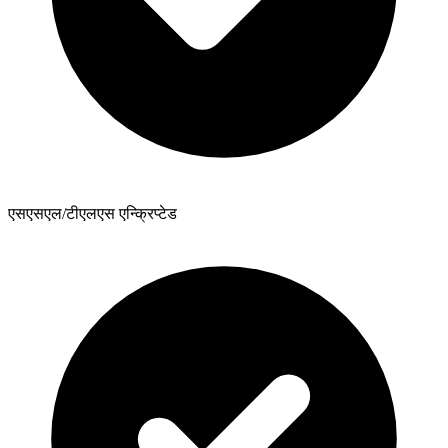
एसएसएल/टीएलएस एन्क्रिप्टेड