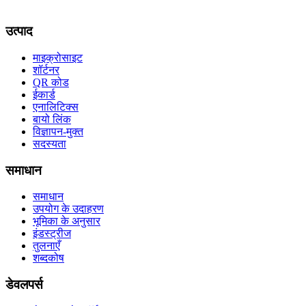
इंस्टाग्राम बायो के लिए यूआरएल शॉर्टनर
रेस्तरां के लिए क्यूआर कोड मेनू
डेटा-
संचालित विपणक के लिए लिंक एनालिटिक्स
उत्पाद
माइक्रोसाइट
शॉर्टनर
QR कोड
ईकार्ड
एनालिटिक्स
बायो लिंक
विज्ञापन-मुक्त
सदस्यता
समाधान
समाधान
उपयोग के उदाहरण
भूमिका के अनुसार
इंडस्ट्रीज
तुलनाएँ
शब्दकोष
डेवलपर्स