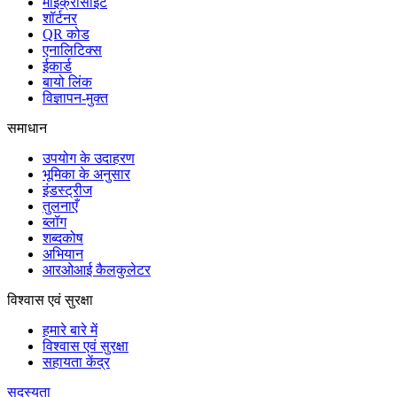
माइक्रोसाइट
शॉर्टनर
QR कोड
एनालिटिक्स
ईकार्ड
बायो लिंक
विज्ञापन-मुक्त
समाधान
उपयोग के उदाहरण
भूमिका के अनुसार
इंडस्ट्रीज
तुलनाएँ
ब्लॉग
शब्दकोष
अभियान
आरओआई कैलकुलेटर
विश्वास एवं सुरक्षा
हमारे बारे में
विश्वास एवं सुरक्षा
सहायता केंद्र
सदस्यता