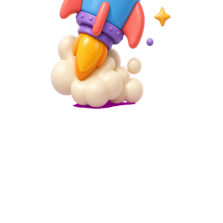
Microsite
निःशुल्क बायोडाटा वेबसाइट बिल्डर