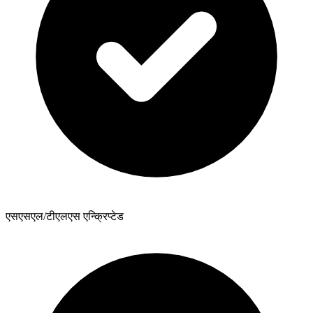
एसएसएल/टीएलएस एन्क्रिप्टेड