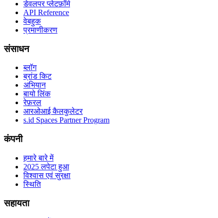
डेवलपर प्लेटफ़ॉर्म
API Reference
वेबहुक
प्रमाणीकरण
संसाधन
ब्लॉग
ब्रांड किट
अभियान
बायो लिंक
रेफ़रल
आरओआई कैलकुलेटर
s.id Spaces Partner Program
कंपनी
हमारे बारे में
2025 लपेटा हुआ
विश्वास एवं सुरक्षा
स्थिति
सहायता