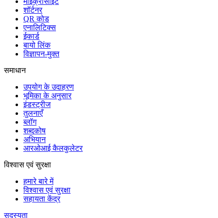
माइक्रोसाइट
शॉर्टनर
QR कोड
एनालिटिक्स
ईकार्ड
बायो लिंक
विज्ञापन-मुक्त
समाधान
उपयोग के उदाहरण
भूमिका के अनुसार
इंडस्ट्रीज
तुलनाएँ
ब्लॉग
शब्दकोष
अभियान
आरओआई कैलकुलेटर
विश्वास एवं सुरक्षा
हमारे बारे में
विश्वास एवं सुरक्षा
सहायता केंद्र
सदस्यता