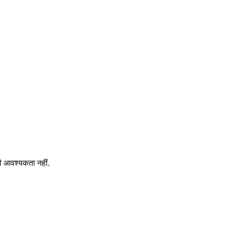
 करें। अपने ब्रांड के लिए सर्वोत्तम यूआरएल शॉर्टनर ढूंढें।
चाहिए?
 सा यूआरएल शॉर्टनर आपकी आवश्यकताओं के लिए बेहतर मूल्य प्रदान करता है।
की आवश्यकता नहीं.