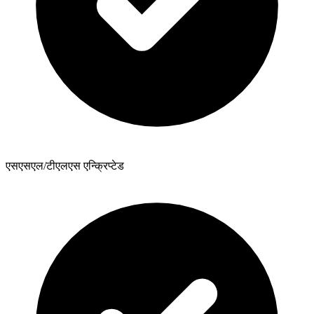
एसएसएल/टीएलएस एन्क्रिप्टेड