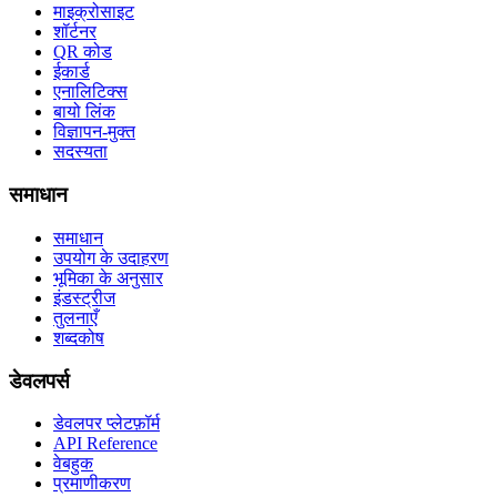
माइक्रोसाइट
शॉर्टनर
QR कोड
ईकार्ड
एनालिटिक्स
बायो लिंक
विज्ञापन-मुक्त
सदस्यता
समाधान
समाधान
उपयोग के उदाहरण
भूमिका के अनुसार
इंडस्ट्रीज
तुलनाएँ
शब्दकोष
डेवलपर्स
डेवलपर प्लेटफ़ॉर्म
API Reference
वेबहुक
प्रमाणीकरण