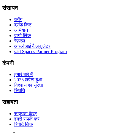
संसाधन
ब्लॉग
ब्रांड किट
अभियान
बायो लिंक
रेफ़रल
आरओआई कैलकुलेटर
s.id Spaces Partner Program
कंपनी
हमारे बारे में
2025 लपेटा हुआ
विश्वास एवं सुरक्षा
स्थिति
सहायता
सहायता केंद्र
हमसे संपर्क करें
रिपोर्ट लिंक