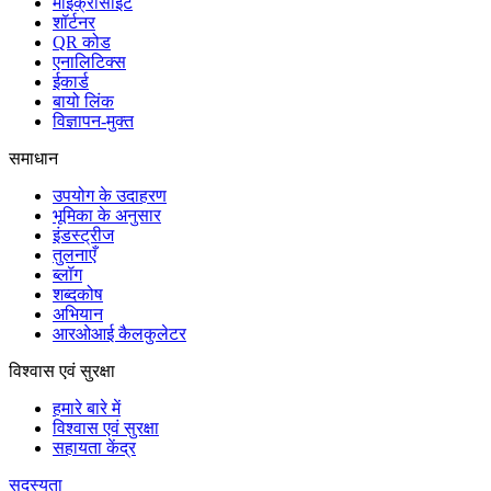
माइक्रोसाइट
शॉर्टनर
QR कोड
एनालिटिक्स
ईकार्ड
बायो लिंक
विज्ञापन-मुक्त
समाधान
उपयोग के उदाहरण
भूमिका के अनुसार
इंडस्ट्रीज
तुलनाएँ
ब्लॉग
शब्दकोष
अभियान
आरओआई कैलकुलेटर
विश्वास एवं सुरक्षा
हमारे बारे में
विश्वास एवं सुरक्षा
सहायता केंद्र
सदस्यता