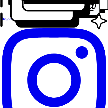
helpdesk@s.id