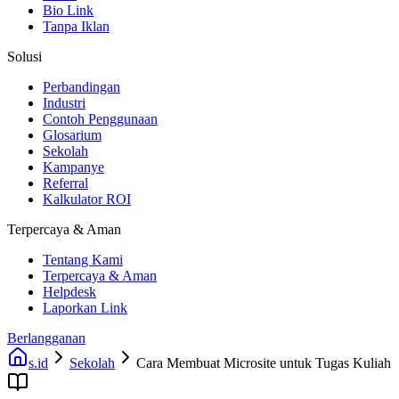
Bio Link
Tanpa Iklan
Solusi
Perbandingan
Industri
Contoh Penggunaan
Glosarium
Sekolah
Kampanye
Referral
Kalkulator ROI
Terpercaya & Aman
Tentang Kami
Terpercaya & Aman
Helpdesk
Laporkan Link
Berlangganan
s.id
Sekolah
Cara Membuat Microsite untuk Tugas Kuliah