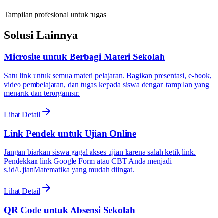
Tampilan profesional untuk tugas
Solusi Lainnya
Microsite untuk Berbagi Materi Sekolah
Satu link untuk semua materi pelajaran. Bagikan presentasi, e-book,
video pembelajaran, dan tugas kepada siswa dengan tampilan yang
menarik dan terorganisir.
Lihat Detail
Link Pendek untuk Ujian Online
Jangan biarkan siswa gagal akses ujian karena salah ketik link.
Pendekkan link Google Form atau CBT Anda menjadi
s.id/UjianMatematika yang mudah diingat.
Lihat Detail
QR Code untuk Absensi Sekolah