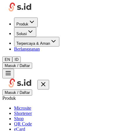
Produk
Solusi
Terpercaya & Aman
Berlangganan
EN
ID
Masuk / Daftar
Masuk / Daftar
Produk
Microsite
Shortener
Shop
QR Code
eCard