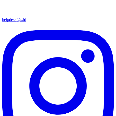
helpdesk@s.id