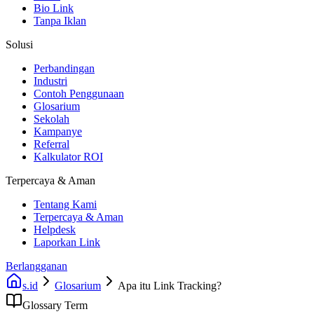
Bio Link
Tanpa Iklan
Solusi
Perbandingan
Industri
Contoh Penggunaan
Glosarium
Sekolah
Kampanye
Referral
Kalkulator ROI
Terpercaya & Aman
Tentang Kami
Terpercaya & Aman
Helpdesk
Laporkan Link
Berlangganan
s.id
Glosarium
Apa itu Link Tracking?
Glossary Term