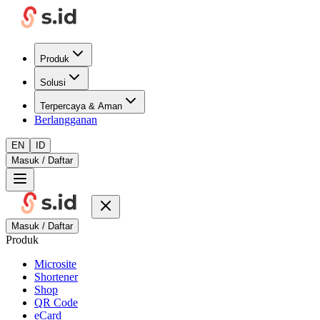
Produk
Solusi
Terpercaya & Aman
Berlangganan
EN
ID
Masuk / Daftar
Masuk / Daftar
Produk
Microsite
Shortener
Shop
QR Code
eCard