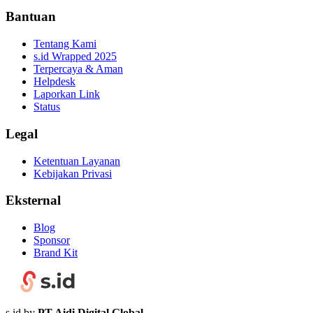
Bantuan
Tentang Kami
s.id Wrapped 2025
Terpercaya & Aman
Helpdesk
Laporkan Link
Status
Legal
Ketentuan Layanan
Kebijakan Privasi
Eksternal
Blog
Sponsor
Brand Kit
s.id by
PT Aidi Digital Global