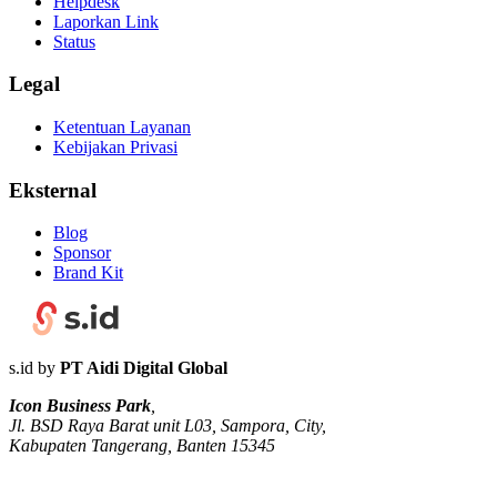
Helpdesk
Laporkan Link
Status
Legal
Ketentuan Layanan
Kebijakan Privasi
Eksternal
Blog
Sponsor
Brand Kit
s.id by
PT Aidi Digital Global
Icon Business Park
,
Jl. BSD Raya Barat unit L03, Sampora, City,
Kabupaten Tangerang, Banten 15345