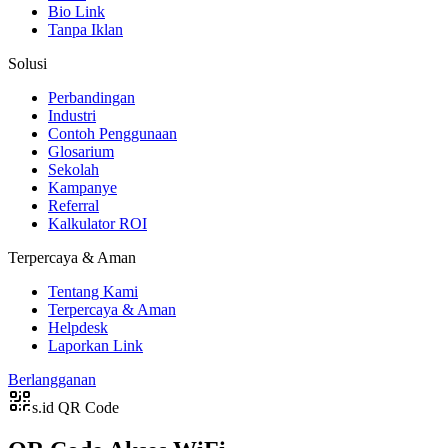
Bio Link
Tanpa Iklan
Solusi
Perbandingan
Industri
Contoh Penggunaan
Glosarium
Sekolah
Kampanye
Referral
Kalkulator ROI
Terpercaya & Aman
Tentang Kami
Terpercaya & Aman
Helpdesk
Laporkan Link
Berlangganan
s.id
QR Code