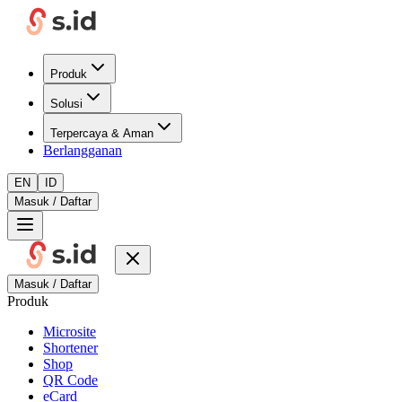
Produk
Solusi
Terpercaya & Aman
Berlangganan
EN
ID
Masuk / Daftar
Masuk / Daftar
Produk
Microsite
Shortener
Shop
QR Code
eCard