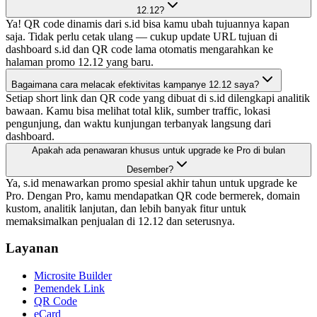
12.12?
Ya! QR code dinamis dari s.id bisa kamu ubah tujuannya kapan
saja. Tidak perlu cetak ulang — cukup update URL tujuan di
dashboard s.id dan QR code lama otomatis mengarahkan ke
halaman promo 12.12 yang baru.
Bagaimana cara melacak efektivitas kampanye 12.12 saya?
Setiap short link dan QR code yang dibuat di s.id dilengkapi analitik
bawaan. Kamu bisa melihat total klik, sumber traffic, lokasi
pengunjung, dan waktu kunjungan terbanyak langsung dari
dashboard.
Apakah ada penawaran khusus untuk upgrade ke Pro di bulan
Desember?
Ya, s.id menawarkan promo spesial akhir tahun untuk upgrade ke
Pro. Dengan Pro, kamu mendapatkan QR code bermerek, domain
kustom, analitik lanjutan, dan lebih banyak fitur untuk
memaksimalkan penjualan di 12.12 dan seterusnya.
Layanan
Microsite Builder
Pemendek Link
QR Code
eCard