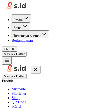
Produk
Solusi
Terpercaya & Aman
Berlangganan
EN
ID
Masuk / Daftar
Masuk / Daftar
Produk
Microsite
Shortener
Shop
QR Code
eCard