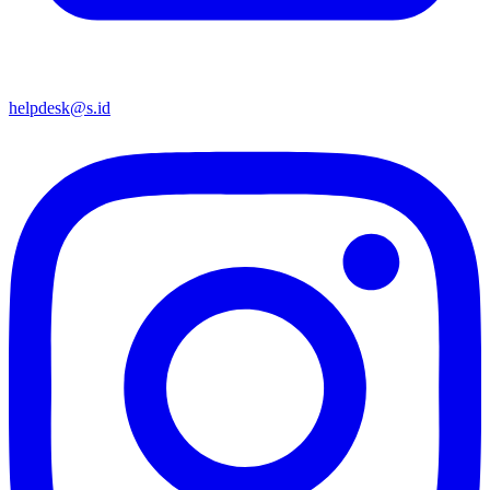
helpdesk@s.id