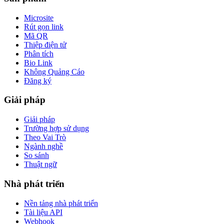
Microsite
Rút gọn link
Mã QR
Thiệp điện tử
Phân tích
Bio Link
Không Quảng Cáo
Đăng ký
Giải pháp
Giải pháp
Trường hợp sử dụng
Theo Vai Trò
Ngành nghề
So sánh
Thuật ngữ
Nhà phát triển
Nền tảng nhà phát triển
Tài liệu API
Webhook