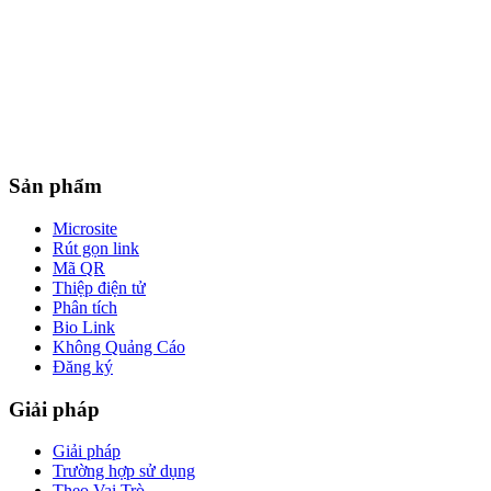
Sản phẩm
Microsite
Rút gọn link
Mã QR
Thiệp điện tử
Phân tích
Bio Link
Không Quảng Cáo
Đăng ký
Giải pháp
Giải pháp
Trường hợp sử dụng
Theo Vai Trò