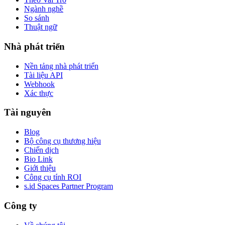
Ngành nghề
So sánh
Thuật ngữ
Nhà phát triển
Nền tảng nhà phát triển
Tài liệu API
Webhook
Xác thực
Tài nguyên
Blog
Bộ công cụ thương hiệu
Chiến dịch
Bio Link
Giới thiệu
Công cụ tính ROI
s.id Spaces Partner Program
Công ty