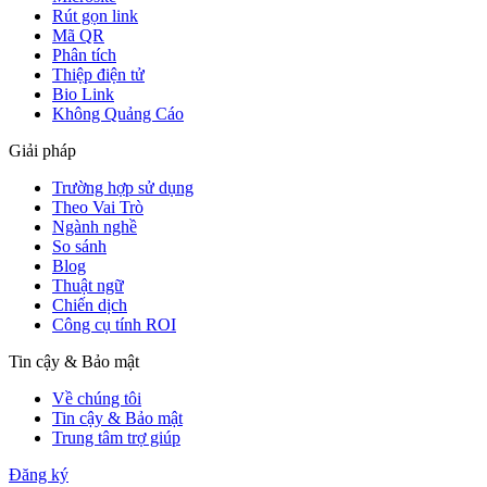
Rút gọn link
Mã QR
Phân tích
Thiệp điện tử
Bio Link
Không Quảng Cáo
Giải pháp
Trường hợp sử dụng
Theo Vai Trò
Ngành nghề
So sánh
Blog
Thuật ngữ
Chiến dịch
Công cụ tính ROI
Tin cậy & Bảo mật
Về chúng tôi
Tin cậy & Bảo mật
Trung tâm trợ giúp
Đăng ký