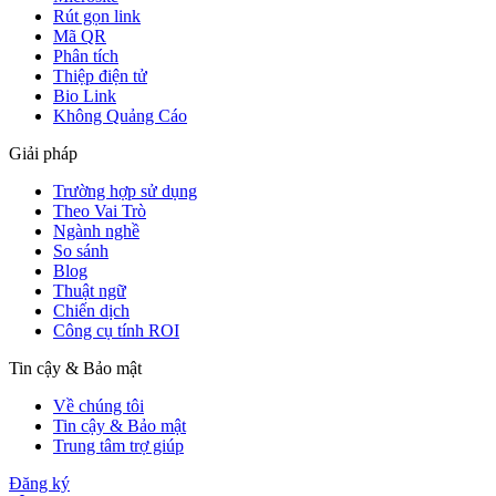
Rút gọn link
Mã QR
Phân tích
Thiệp điện tử
Bio Link
Không Quảng Cáo
Giải pháp
Trường hợp sử dụng
Theo Vai Trò
Ngành nghề
So sánh
Blog
Thuật ngữ
Chiến dịch
Công cụ tính ROI
Tin cậy & Bảo mật
Về chúng tôi
Tin cậy & Bảo mật
Trung tâm trợ giúp
Đăng ký