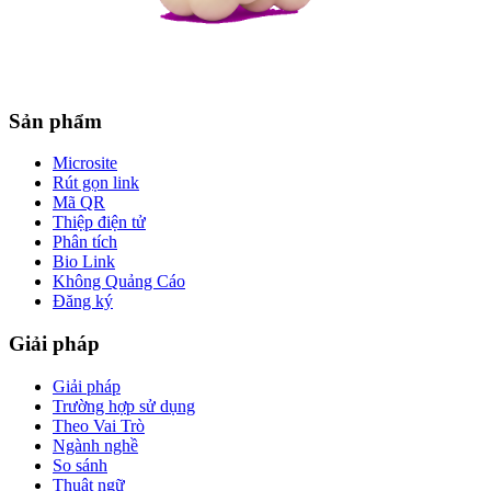
Sản phẩm
Microsite
Rút gọn link
Mã QR
Thiệp điện tử
Phân tích
Bio Link
Không Quảng Cáo
Đăng ký
Giải pháp
Giải pháp
Trường hợp sử dụng
Theo Vai Trò
Ngành nghề
So sánh
Thuật ngữ