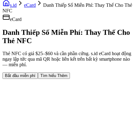
s.id
eCard
Danh Thiếp Số Miễn Phí: Thay Thế Cho Thẻ
NFC
eCard
Danh Thiếp Số Miễn Phí: Thay Thế Cho
Thẻ NFC
Thẻ NFC có giá $25–$60 và cần phần cứng. s.id eCard hoạt động
ngay lập tức qua mã QR hoặc liên kết trên bất kỳ smartphone nào
— miễn phí.
Bắt đầu miễn phí
Tìm hiểu Thêm
Fast Facts
$0 so với $25–$60 NFC