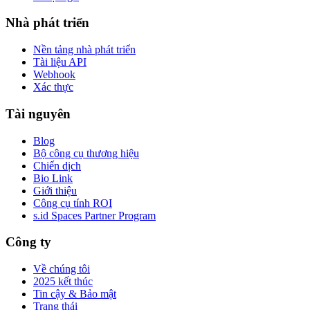
Nhà phát triển
Nền tảng nhà phát triển
Tài liệu API
Webhook
Xác thực
Tài nguyên
Blog
Bộ công cụ thương hiệu
Chiến dịch
Bio Link
Giới thiệu
Công cụ tính ROI
s.id Spaces Partner Program
Công ty
Về chúng tôi
2025 kết thúc
Tin cậy & Bảo mật
Trạng thái