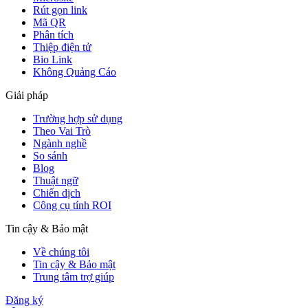
Rút gọn link
Mã QR
Phân tích
Thiệp điện tử
Bio Link
Không Quảng Cáo
Giải pháp
Trường hợp sử dụng
Theo Vai Trò
Ngành nghề
So sánh
Blog
Thuật ngữ
Chiến dịch
Công cụ tính ROI
Tin cậy & Bảo mật
Về chúng tôi
Tin cậy & Bảo mật
Trung tâm trợ giúp
Đăng ký