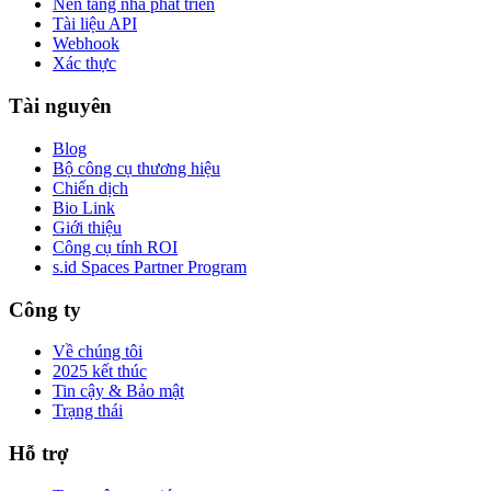
Nền tảng nhà phát triển
Tài liệu API
Webhook
Xác thực
Tài nguyên
Blog
Bộ công cụ thương hiệu
Chiến dịch
Bio Link
Giới thiệu
Công cụ tính ROI
s.id Spaces Partner Program
Công ty
Về chúng tôi
2025 kết thúc
Tin cậy & Bảo mật
Trạng thái
Hỗ trợ