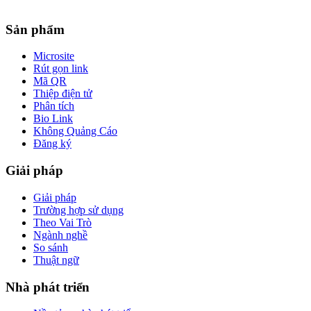
Sản phẩm
Microsite
Rút gọn link
Mã QR
Thiệp điện tử
Phân tích
Bio Link
Không Quảng Cáo
Đăng ký
Giải pháp
Giải pháp
Trường hợp sử dụng
Theo Vai Trò
Ngành nghề
So sánh
Thuật ngữ
Nhà phát triển