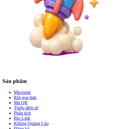
Sản phẩm
Microsite
Rút gọn link
Mã QR
Thiệp điện tử
Phân tích
Bio Link
Không Quảng Cáo
Đăng ký