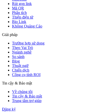
Rút gọn link
Mã QR
Phân tích
Thiệp điện tử
Bio Link
Không Quảng Cáo
Giải pháp
Trường hợp sử dụng
Theo Vai Trò
Ngành nghề
So sánh
Blog
Thuật ngữ
Chiến dịch
Công cụ tính ROI
Tin cậy & Bảo mật
Về chúng tôi
Tin cậy & Bảo mật
Trung tâm trợ giúp
Đăng ký