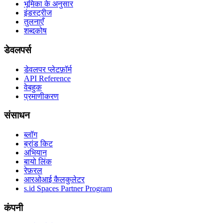
भूमिका के अनुसार
इंडस्ट्रीज
तुलनाएँ
शब्दकोष
डेवलपर्स
डेवलपर प्लेटफ़ॉर्म
API Reference
वेबहुक
प्रमाणीकरण
संसाधन
ब्लॉग
ब्रांड किट
अभियान
बायो लिंक
रेफ़रल
आरओआई कैलकुलेटर
s.id Spaces Partner Program
कंपनी