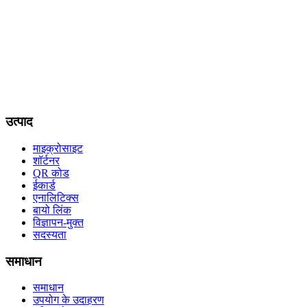
उत्पाद
माइक्रोसाइट
शॉर्टनर
QR कोड
ईकार्ड
एनालिटिक्स
बायो लिंक
विज्ञापन-मुक्त
सदस्यता
समाधान
समाधान
उपयोग के उदाहरण