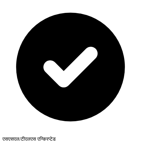
एसएसएल/टीएलएस एन्क्रिप्टेड