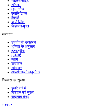
माइक्रोसाइट
शॉर्टनर
QR कोड
एनालिटिक्स
ईकार्ड
बायो लिंक
विज्ञापन-मुक्त
समाधान
उपयोग के उदाहरण
भूमिका के अनुसार
इंडस्ट्रीज
तुलनाएँ
ब्लॉग
शब्दकोष
अभियान
आरओआई कैलकुलेटर
विश्वास एवं सुरक्षा
हमारे बारे में
विश्वास एवं सुरक्षा
सहायता केंद्र
सदस्यता