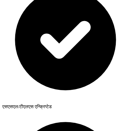
एसएसएल/टीएलएस एन्क्रिप्टेड