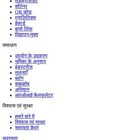
माइक्रोसाइट
शॉर्टनर
QR कोड
एनालिटिक्स
ईकार्ड
बायो लिंक
विज्ञापन-मुक्त
समाधान
उपयोग के उदाहरण
भूमिका के अनुसार
इंडस्ट्रीज
तुलनाएँ
ब्लॉग
शब्दकोष
अभियान
आरओआई कैलकुलेटर
विश्वास एवं सुरक्षा
हमारे बारे में
विश्वास एवं सुरक्षा
सहायता केंद्र
सदस्यता