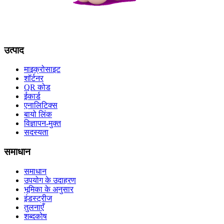
उत्पाद
माइक्रोसाइट
शॉर्टनर
QR कोड
ईकार्ड
एनालिटिक्स
बायो लिंक
विज्ञापन-मुक्त
सदस्यता
समाधान
समाधान
उपयोग के उदाहरण
भूमिका के अनुसार
इंडस्ट्रीज
तुलनाएँ
शब्दकोष