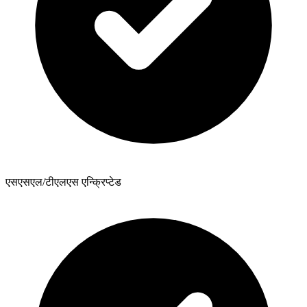
एसएसएल/टीएलएस एन्क्रिप्टेड