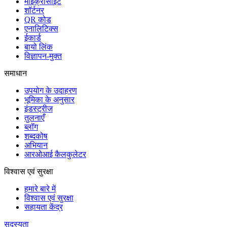
माइक्रोसाइट
शॉर्टनर
QR कोड
एनालिटिक्स
ईकार्ड
बायो लिंक
विज्ञापन-मुक्त
समाधान
उपयोग के उदाहरण
भूमिका के अनुसार
इंडस्ट्रीज
तुलनाएँ
ब्लॉग
शब्दकोष
अभियान
आरओआई कैलकुलेटर
विश्वास एवं सुरक्षा
हमारे बारे में
विश्वास एवं सुरक्षा
सहायता केंद्र
सदस्यता