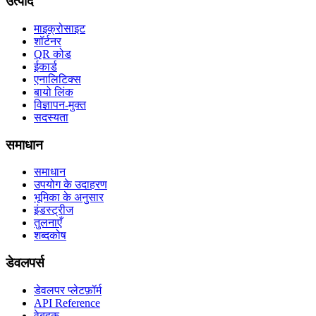
उत्पाद
माइक्रोसाइट
शॉर्टनर
QR कोड
ईकार्ड
एनालिटिक्स
बायो लिंक
विज्ञापन-मुक्त
सदस्यता
समाधान
समाधान
उपयोग के उदाहरण
भूमिका के अनुसार
इंडस्ट्रीज
तुलनाएँ
शब्दकोष
डेवलपर्स
डेवलपर प्लेटफ़ॉर्म
API Reference
वेबहुक