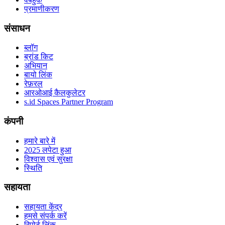
प्रमाणीकरण
संसाधन
ब्लॉग
ब्रांड किट
अभियान
बायो लिंक
रेफ़रल
आरओआई कैलकुलेटर
s.id Spaces Partner Program
कंपनी
हमारे बारे में
2025 लपेटा हुआ
विश्वास एवं सुरक्षा
स्थिति
सहायता
सहायता केंद्र
हमसे संपर्क करें
रिपोर्ट लिंक