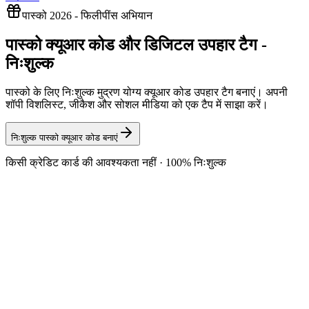
पास्को 2026 - फिलीपींस अभियान
पास्को क्यूआर कोड और डिजिटल उपहार टैग -
निःशुल्क
पास्को के लिए निःशुल्क मुद्रण योग्य क्यूआर कोड उपहार टैग बनाएं। अपनी
शॉपी विशलिस्ट, जीकैश और सोशल मीडिया को एक टैप में साझा करें।
निःशुल्क पास्को क्यूआर कोड बनाएं
किसी क्रेडिट कार्ड की आवश्यकता नहीं · 100% निःशुल्क
🎁
विशलिस्ट क्यूआर टैग
एक QR कोड उपहार टैग प्रिंट करें जो आपकी Shopee या Lazada इच्छा सूची