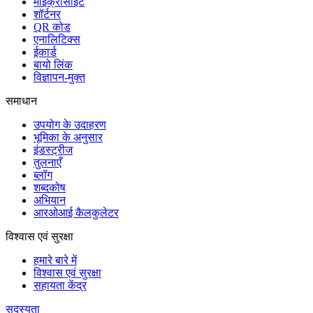
माइक्रोसाइट
शॉर्टनर
QR कोड
एनालिटिक्स
ईकार्ड
बायो लिंक
विज्ञापन-मुक्त
समाधान
उपयोग के उदाहरण
भूमिका के अनुसार
इंडस्ट्रीज
तुलनाएँ
ब्लॉग
शब्दकोष
अभियान
आरओआई कैलकुलेटर
विश्वास एवं सुरक्षा
हमारे बारे में
विश्वास एवं सुरक्षा
सहायता केंद्र
सदस्यता