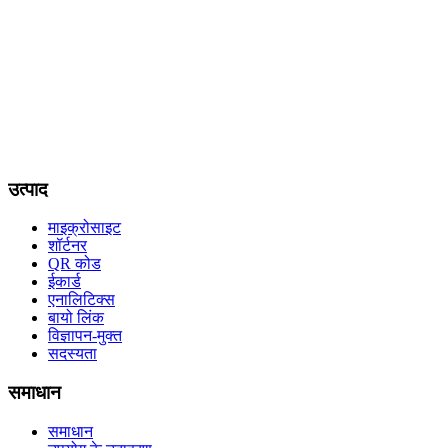
उत्पाद
माइक्रोसाइट
शॉर्टनर
QR कोड
ईकार्ड
एनालिटिक्स
बायो लिंक
विज्ञापन-मुक्त
सदस्यता
समाधान
समाधान