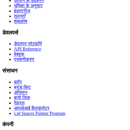
उपयोग के उदाहरण
भूमिका के अनुसार
इंडस्ट्रीज
तुलनाएँ
शब्दकोष
डेवलपर्स
डेवलपर प्लेटफ़ॉर्म
API Reference
वेबहुक
प्रमाणीकरण
संसाधन
ब्लॉग
ब्रांड किट
अभियान
बायो लिंक
रेफ़रल
आरओआई कैलकुलेटर
s.id Spaces Partner Program
कंपनी